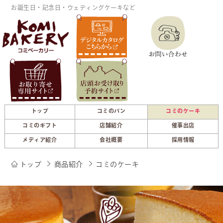
お誕生日・記念日・ウェディングケーキなど
トップ
コミのパン
コミのケーキ
コミのギフト
店舗紹介
催事出店
メディア紹介
会社概要
採用情報
トップ
商品紹介
コミのケーキ